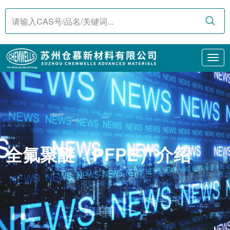
Tog
nav
全氟聚醚（PFPE）介绍